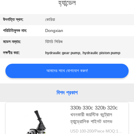
হ্যান্ডেল
নিয়ন্ত্রণ
উৎপত্তি স্থল:
কোরিয়া
যোগাযোগ
পরিচিতিমুলক নাম:
Dongxian
করুন
মডেল নম্বার:
হিটাচি সিরিজ
উদ্ধৃতির
লক্ষণীয় করা:
,
hydraulic gear pump
hydraulic piston pump
জন্য
আমাদের সাথে যোগাযোগ করুন!
আবেদন
সাইট
বিশদ প্রকাশ
ম্যাপ
330b 330c 320b 320c
খননকারী জয়স্টিক কন্ট্রোল
PRIVACY
হ্যান্ড্রোলিক পাইলট ভালভ
POLICY
USD 100-200/Piece MOQ:1 টুকরা