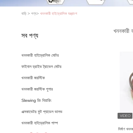
বাড়ি
>
পণ্য
>
খননকারী হাইড্রোলিক যন্ত্রাংশ
খননকারী হ
সব পণ্য
খননকারী হাইড্রোলিক মোটর
ফাইনাল ড্রাইভ ট্রাভেল মোটর
খননকারী জয়স্টিক
খননকারী জয়স্টিক পুশার
Slewing রিং বিয়ারিং
এক্সকাভেটর ফুট প্যাডেল ভালভ
খননকারী হাইড্রোলিক পাম্প
নির্মাণ খন