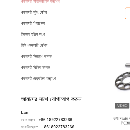
খননকারী হাইড্রোলিক যন্ত্রাংশ
খননকারী সুইং মোটর
খননকারী গিয়ারবক্স
ডিজেল ইঞ্জিন অংশ
মিনি খননকারী মেশিন
খননকারী নিয়ন্ত্রণ ভালভ
খননকারী রিলিফ ভালভ
খননকারী বৈদ্যুতিক যন্ত্রাংশ
আমাদের সাথে যোগাযোগ করুন
Lani
ভারী সরঞ্জাম
ফোন নম্বর :
+86 18922783266
PC300-
হোয়াটসঅ্যাপ :
+8618922783266