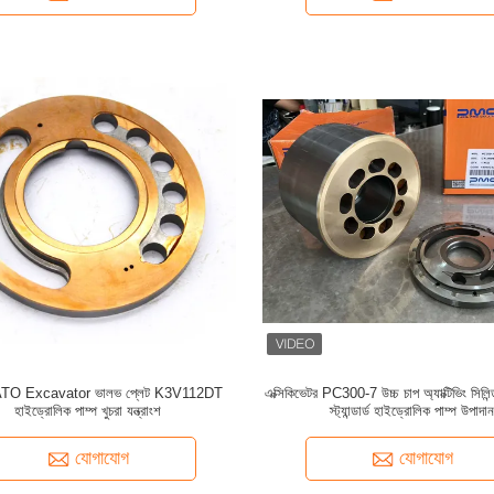
 KATO Excavator ভালভ প্লেট K3V112DT
এক্সিকিভেটর PC300-7 উচ্চ চাপ অ্যাক্টিভিং সিলিন
হাইড্রোলিক পাম্প খুচরা যন্ত্রাংশ
স্ট্যান্ডার্ড হাইড্রোলিক পাম্প উপাদান
যোগাযোগ
যোগাযোগ