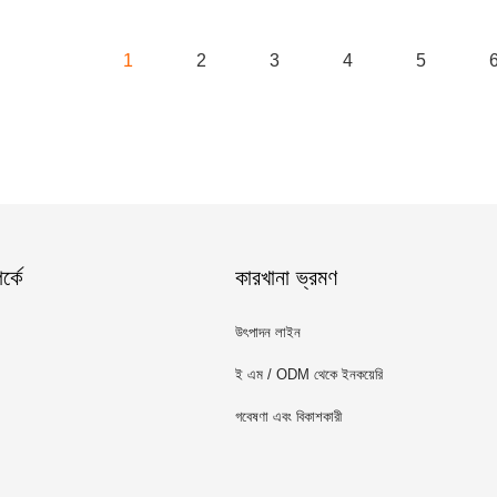
1
2
3
4
5
্কে
কারখানা ভ্রমণ
উৎপাদন লাইন
ই এম / ODM থেকে ইনকয়েরি
গবেষণা এবং বিকাশকারী