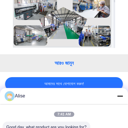
নিয়ন্ত্রণ
যোগাযোগ
করুন
উদ্ধৃতির
জন্য
আরও জানুন
আবেদন
আমাদের সাথে যোগাযোগ করুন!
সাইট
ম্যাপ
Alise
সব
PRIVACY
7:41 AM
POLICY
ফাইনাল ড্রাইভ ট্রাভেল
Good day, what product are you looking for?