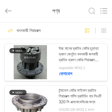
Taiming
Hydraulic
Technology
পণ্য
Co.,
Ltd.
All
Rights
Reserved.
বাড়ি
22
খননকারী গিয়ারবক্স
খননকারী হাইড্রোলিক মোটর
পণ্য
উচ্চ মানের ড্রাইভ মোটর চূড়ান্ত
ভ্রমণ জেনুইন খননকারী জলবাহী
আমাদের
ড্রাইভ ভ্রমণ মোটর গিয়ারবক্স
সম্পর্কে
Assy DX380 M5X130
negotiable MOQ:1
যোগাযোগ
37
কারখানা
ফাইনাল ড্রাইভ ট্রাভেল
ভ্রমণ
ট্র্যাভেল মোটর ফাইনাল ড্রাইভ
গিয়ারবক্স পার্টস ড্রাইভিং হাব সিএটি
মোটর
320 সি এক্সকেভেটারের জন্য
মান
USD30-100 MOQ:1 জামায়