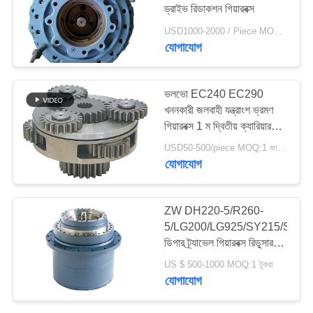
ড্রাইভ রিডাকশন গিয়ারবক্স
USD1000-2000 / Piece MOQ:1 জামায়
যোগাযোগ
45
Slewing রিং বিয়ারিং
ভলভো EC240 EC290
খননকারী জলবাহী যন্ত্রাংশ ভ্রমণ
গিয়ারবক্স 1 ম দ্বিতীয় ক্যারিয়ার
স্পাইডার
USD50-500/piece MOQ:1 জামায়
যোগাযোগ
48
ZW DH220-5/R260-
এক্সকাভেটর ফুট প্যাডেল
5/LG200/LG925/SY215/SY2
ডিগার ট্র্যাভেল গিয়ারবক্স রিডুসার
ভালভ
ফাইনাল ড্রাইভ হ্রাস
US $ 500-1000 MOQ:1 টুকরা
যোগাযোগ