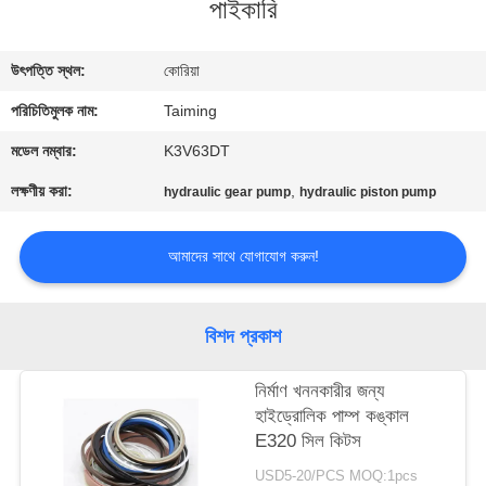
পাইকারি
নিয়ন্ত্রণ
উৎপত্তি স্থল:
কোরিয়া
যোগাযোগ
পরিচিতিমুলক নাম:
Taiming
করুন
মডেল নম্বার:
K3V63DT
উদ্ধৃতির
লক্ষণীয় করা:
,
hydraulic gear pump
hydraulic piston pump
জন্য
আমাদের সাথে যোগাযোগ করুন!
আবেদন
সাইট
বিশদ প্রকাশ
ম্যাপ
নির্মাণ খননকারীর জন্য
হাইড্রোলিক পাম্প কঙ্কাল
PRIVACY
E320 সিল কিটস
POLICY
USD5-20/PCS MOQ:1pcs