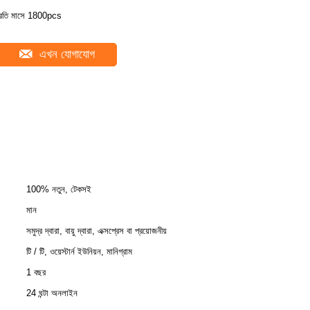
্রতি মাসে 1800pcs
এখন যোগাযোগ
100% নতুন, টেকসই
মান
সমুদ্র দ্বারা, বায়ু দ্বারা, এক্সপ্রেস বা প্রয়োজনীয়
টি / টি, ওয়েস্টার্ন ইউনিয়ন, মানিগ্রাম
1 বছর
24 ঘন্টা অনলাইন