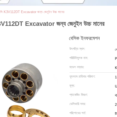
অ্যাসি K3V112DT Excavator জন্য জেনুইন উচ্চ মানের
 K3V112DT Excavator জন্য জেনুইন উচ্চ মানের
বেসিক ইনফরমেশন
উৎপত্তি স্থল:
ক
পরিচিতিমুলক নাম:
মডেল নম্বার:
K
ন্যূনতম চাহিদার পরিমাণ:
1
মূল্য:
U
প্যাকেজিং বিবরণ:
স
ডেলিভারি সময়:
2
পরিশোধের শর্ত:
টি