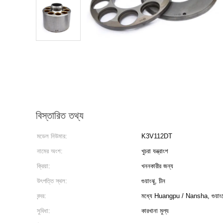
বিস্তারিত তথ্য
মডেল নিউমার:
K3V112DT
নামের অংশ:
খুচরা যন্ত্রাংশ
ক্রিয়া:
খননকারীর জন্য
উৎপত্তি স্থল:
গুয়াংঝু, চীন
বন্দর:
মধ্যে Huangpu / Nansha, গুয়া
সুবিধা:
কারখানা মুল্য