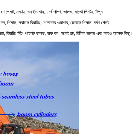
বশ প্লেট, সমর্থন, ড্রাইভ খাদ, চার্জ পাম্প, ভালভ, সার্ভো পিস্টন, টিপুন
ার বল, পিস্টন, স্যাডল বিয়ারিং, গোলাকার ওয়াশার, জোয়াল পিস্টন, ঘর্ষণ প্লেট,
 বাদাম, বিয়ারিং সিট, পাইলট ভালভ, হাফ বল, সকেট বল্ট, রিলিফ ভালভ এবং আরও অনেক কিছু।