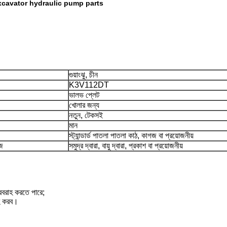
xcavator hydraulic pump parts
গুয়াংঝু, চীন
K3V112DT
ভালভ প্লেট
খোলার জন্য
নতুন, টেকসই
মান
স্ট্যান্ডার্ড পাতলা পাতলা কাঠ, কাগজ বা প্রয়োজনীয়
াজ
সমুদ্র দ্বারা, বায়ু দ্বারা, প্রকাশ বা প্রয়োজনীয়
রবরাহ করতে পারে;
াহ করব।