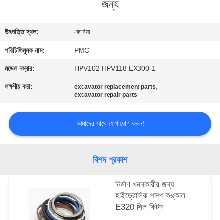
জন্য
নিয়ন্ত্রণ
উৎপত্তি স্থল:
কোরিয়া
যোগাযোগ
পরিচিতিমুলক নাম:
PMC
করুন
মডেল নম্বার:
HPV102 HPV118 EX300-1
উদ্ধৃতির
লক্ষণীয় করা:
,
excavator replacement parts
excavator repair parts
জন্য
আবেদন
আমাদের সাথে যোগাযোগ করুন!
সাইট
বিশদ প্রকাশ
ম্যাপ
নির্মাণ খননকারীর জন্য
হাইড্রোলিক পাম্প কঙ্কাল
PRIVACY
E320 সিল কিটস
POLICY