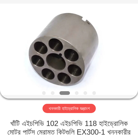
Taiming
Hydraulic
Technology
Co.,
Ltd.
All
Rights
Reserved.
বাড়ি
পণ্য
আমাদের
সম্পর্কে
কারখানা
খননকারী হাইড্রোলিক যন্ত্রাংশ
ভ্রমণ
খাঁটি এইচপিভি 102 এইচপিভি 118 হাইড্রোলিক
মান
মোটর পার্টস মেরামত কিটগুলি EX300-1 খননকারীর