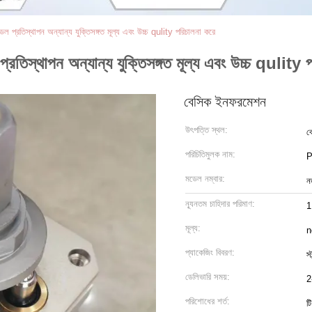
েল প্রতিস্থাপন অন্যান্য যুক্তিসঙ্গত মূল্য এবং উচ্চ qulity পরিচালনা করে
্রতিস্থাপন অন্যান্য যুক্তিসঙ্গত মূল্য এবং উচ্চ qulity 
বেসিক ইনফরমেশন
উৎপত্তি স্থল:
ক
পরিচিতিমুলক নাম:
P
মডেল নম্বার:
ন
ন্যূনতম চাহিদার পরিমাণ:
1
মূল্য:
n
প্যাকেজিং বিবরণ:
স
ডেলিভারি সময়:
2
পরিশোধের শর্ত:
টি