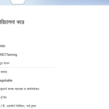
পরিচালনা করে
োরিয়া
MC/Taiming
তুন মডেল
 জামায়
egotiable
্ট্যান্ডার্ড কাগজ প্যাকেজ বা কাস্টমাইজড
-3 দিন
 / টি, ওয়েস্টার্ন ইউনিয়ন, অর্থ গ্র্যাম