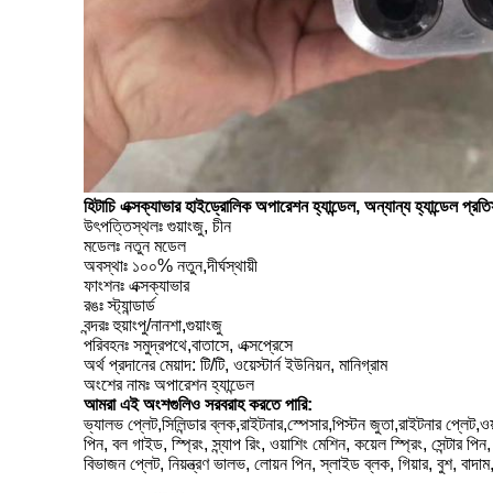
হিটাচি এক্সক্যাভার হাইড্রোলিক অপারেশন হ্যান্ডেল, অন্যান্য হ্যান্ডেল প্রতি
উৎপত্তিস্থলঃ গুয়াংজু, চীন
মডেলঃ নতুন মডেল
অবস্থাঃ ১০০% নতুন,দীর্ঘস্থায়ী
ফাংশনঃ এক্সক্যাভার
রঙঃ স্ট্যান্ডার্ড
বন্দরঃ হুয়াংপু/নানশা,গুয়াংজু
পরিবহনঃ সমুদ্রপথে,বাতাসে, এক্সপ্রেসে
অর্থ প্রদানের মেয়াদ: টি/টি, ওয়েস্টার্ন ইউনিয়ন, মানিগ্রাম
অংশের নামঃ অপারেশন হ্যান্ডেল
আমরা এই অংশগুলিও সরবরাহ করতে পারি:
ভ্যালভ প্লেট,সিলিন্ডার ব্লক,রাইটনার,স্পেসার,পিস্টন জুতা,রাইটনার প্লেট,ওয়া
পিন, বল গাইড, স্প্রিং, স্ন্যাপ রিং, ওয়াশিং মেশিন, কয়েল স্প্রিং, সেন্টার প
বিভাজন প্লেট, নিয়ন্ত্রণ ভালভ, লোয়ন পিন, স্লাইড ব্লক, গিয়ার, বুশ, বা