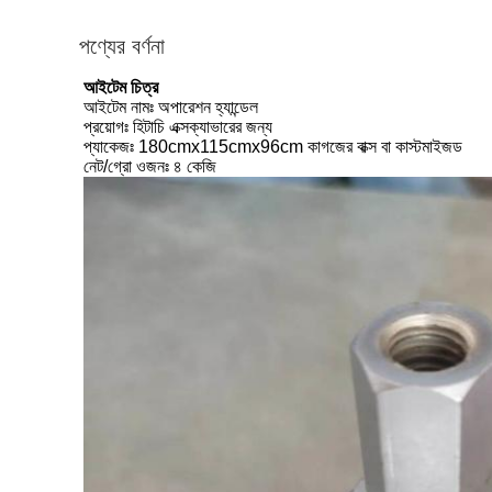
পণ্যের বর্ণনা
আইটেম চিত্র
আইটেম নামঃ অপারেশন হ্যান্ডেল
প্রয়োগঃ হিটাচি এক্সক্যাভারের জন্য
প্যাকেজঃ 180cmx115cmx96cm কাগজের বাক্স বা কাস্টমাইজড
নেট/গ্রো ওজনঃ ৪ কেজি