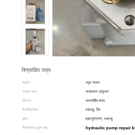
বিস্তারিত তথ্য
মডেল:
নতুন মডেল
নামের অংশ:
অপারেশন হ্যান্ডেল
ফাংশন:
খননকারীর জন্য
উৎপত্তিস্থল:
গুয়াংজু, চীন
বন্দর:
হুয়াংপু/নানশা, গুয়াংজু
বিশেষভাবে তুলে ধরা:
hydraulic pump repair k