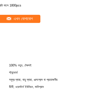
্রতি মাসে 1800pcs
এখন যোগাযোগ
100% নতুন, টেকসই
স্ট্যান্ডার্ড
সমুদ্র দ্বারা, বায়ু দ্বারা, এক্সপ্রেস বা প্রয়োজনীয়
টি/টি, ওয়েস্টার্ন ইউনিয়ন, মানিগ্রাম