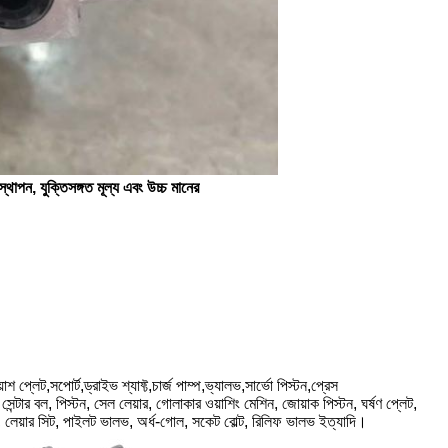
স্থাপন, যুক্তিসঙ্গত মূল্য এবং উচ্চ মানের
শ প্লেট,সপোর্ট,ড্রাইভ শ্যাফ্ট,চার্জ পাম্প,ভ্যালভ,সার্ভো পিস্টন,প্রেস
িন, সেন্টার বল, পিস্টন, সেল লেয়ার, গোলাকার ওয়াশিং মেশিন, জোয়াক পিস্টন, ঘর্ষণ প্লেট,
দাম, লেয়ার সিট, পাইলট ভালভ, অর্ধ-গোল, সকেট বোল্ট, রিলিফ ভালভ ইত্যাদি।