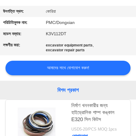
নিয়ন্ত্রণ
উৎপত্তি স্থল:
কোরিয়া
যোগাযোগ
পরিচিতিমুলক নাম:
PMC/Dongxian
করুন
মডেল নম্বার:
K3V112DT
লক্ষণীয় করা:
,
excavator equipment parts
excavator repair parts
উদ্ধৃতির
জন্য
আমাদের সাথে যোগাযোগ করুন!
আবেদন
বিশদ প্রকাশ
সাইট
ম্যাপ
নির্মাণ খননকারীর জন্য
হাইড্রোলিক পাম্প কঙ্কাল
E320 সিল কিটস
PRIVACY
USD5-20/PCS MOQ:1pcs
POLICY