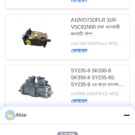
যোগাযোগ
K5V140DTP
A10VO71DFLR 31R-
VSC61N00 চাকা খননকারী
জলবাহী পাম্প
USD 500-3000/Piece MOQ:1 টুকরা
যোগাযোগ
SY235-8 SK330-8
SK350-8 SY235-8S
SY235-9 এর জন্য খননকারী
K5V140DTP বৈদ্যুতিক
USD800-1000/PIECE MOQ:1 পিসি
হাইড্রোলিক পাম্প
যোগাযোগ
Alise
সব
5:10 PM