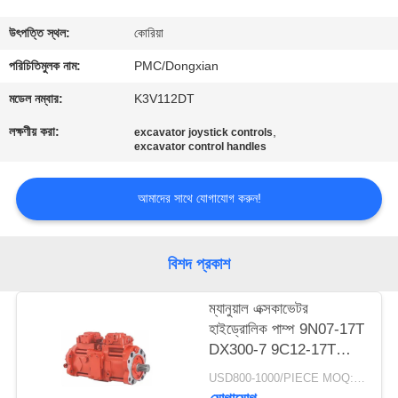
নিয়ন্ত্রণ
উৎপত্তি স্থল:
কোরিয়া
যোগাযোগ
পরিচিতিমুলক নাম:
PMC/Dongxian
করুন
মডেল নম্বার:
K3V112DT
লক্ষণীয় করা:
,
excavator joystick controls
excavator control handles
উদ্ধৃতির
জন্য
আমাদের সাথে যোগাযোগ করুন!
আবেদন
বিশদ প্রকাশ
সাইট
ম্যাপ
ম্যানুয়াল এক্সকাভেটর
হাইড্রোলিক পাম্প 9N07-17T
DX300-7 9C12-17T
PRIVACY
R305-7 K5v140dtp
USD800-1000/PIECE MOQ:1 পিসি
POLICY
9n01-17 Dx300-7