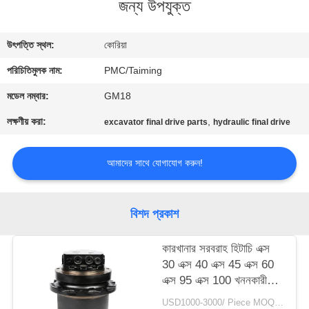
জন্য উপযুক্ত
নিয়ন্ত্রণ
উৎপত্তি স্থল:
কোরিয়া
যোগাযোগ
পরিচিতিমুলক নাম:
PMC/Taiming
করুন
মডেল নম্বার:
GM18
উদ্ধৃতির
লক্ষণীয় করা:
,
excavator final drive parts
hydraulic final drive
জন্য
আমাদের সাথে যোগাযোগ করুন!
আবেদন
সাইট
বিশদ প্রকাশ
ম্যাপ
কারখানার সরবরাহ হিটাচি এক্স
30 এক্স 40 এক্স 45 এক্স 60
PRIVACY
এক্স 95 এক্স 100 খননকারী
ড্রাইভ মোটর অ্যাসেম্বলি
POLICY
USD1000-3000/ Piece MOQ:1 জামায়