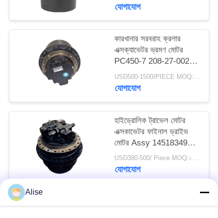
হাইড্রোলিক ট্র্যাভেল মোটর
যোগাযোগ
কারখানার সরবরাহ ক্রলার
এক্সক্যাভেটর ভ্রমণ মোটর
PC450-7 208-27-00241
উপাদান বা মেরামত কিট
USD500-1500/PIECE MOQ:1 জামায়
যোগাযোগ
হাইড্রোলিক ট্রাভেল মোটর
এক্সকাভেটর ফাইনাল ড্রাইভ
মোটর Assy 14518349
14592030 জন্য EC210B
USD380-500/ Piece MOQ:১ টুকরা
EC140B EC240B
যোগাযোগ
EC290B EC210C
Alise
সব