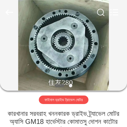
Taiming
Hydraulic
Technology
Co.,
Ltd.
All
Rights
Reserved.
বাড়ি
পণ্য
আমাদের
সম্পর্কে
কারখানা
ফাইনাল ড্রাইভ ট্রাভেল মোটর
ভ্রমণ
কারখানার সরবরাহ খননকারক ড্রাইভ ট্র্যাভেল মোটর
মান
অ্যাসি GM18 হার্ভেস্টার কোমাতসু দোশন কাটোর