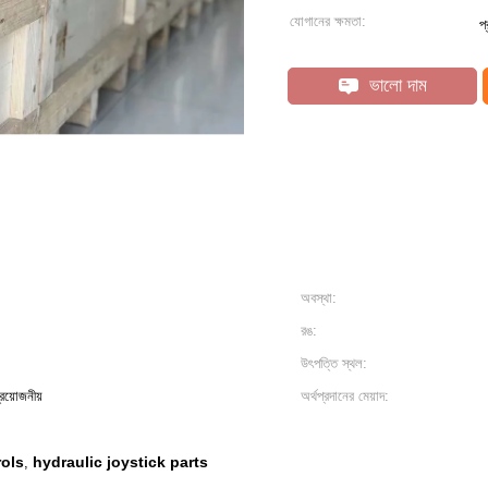
যোগানের ক্ষমতা:
প
ভালো দাম
অবস্থা:
রঙ:
উৎপত্তি স্থল:
প্রয়োজনীয়
অর্থপ্রদানের মেয়াদ:
rols
hydraulic joystick parts
,