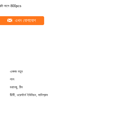
্রতি মাসে 800pcs
এখন যোগাযোগ
একদম নতুন
লাল
গুয়াংজু, চীন
টি/টি, ওয়েস্টার্ন ইউনিয়ন, মানিগ্রাম