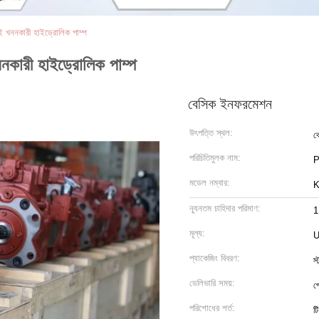
 খননকারী হাইড্রোলিক পাম্প
নকারী হাইড্রোলিক পাম্প
বেসিক ইনফরমেশন
উৎপত্তি স্থল:
ক
পরিচিতিমুলক নাম:
P
মডেল নম্বার:
ন্যূনতম চাহিদার পরিমাণ:
1
মূল্য:
U
প্যাকেজিং বিবরণ:
স
ডেলিভারি সময়:
প
পরিশোধের শর্ত:
টি