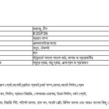
গুয়াংজু, চীন
K3SP36
প্রধান পাম্প
এক্সভাভেটরের জন্য
নতুন, টেকসই
মান
স্ট্যান্ডার্ড পাতলা পাতলা কাঠ, কাগজ বা প্রয়োজনীয়
াজ
সমুদ্র দ্বারা, বায়ু দ্বারা, এক্সপ্রেস বা প্রয়োজন
়াশ প্লেট,সাপোর্ট,ড্রাইভ শ্যাফট,চার্জ পাম্প,ভালভ,সার্ভো পিস্টন,প্রেস
টার বল, পিস্টন, স্যাডল বিয়ারিং, গোলাকার ওয়াশার, ইয়ক পিস্টন, ঘর্ষণ প্লেট,
 বাদাম, বিয়ারিং সিট, পাইলট ভালভ, হাফ বল, সকেট বোল্ট, রিলিফ ভালভ এবং আরও অনেক কিছু