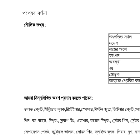
পণ্যের বর্ণনা
মৌলিক তথ্য :
উৎপত্তি স্থল
মডেল
নামের অংশ
ফাংশন
অবস্থা
রঙ
মোড়ক
জাহাজে প্রেরিত ক
আমরা নিম্নলিখিত অংশ প্রদান করতে পারেন:
ভালভ প্লেট,সিলিন্ডার ব্লক,রিটেইনার,স্পেসার,পিস্টন জুতা,রিটেনার প্লেট,সোয
পিন, বল গাইড, স্প্রিং, স্ন্যাপ রিং, ওয়াশার, কয়েল স্প্রিং, সেন্টার পিন, সেন্
সেপারেশন প্লেট, কন্ট্রোল ভালভ, লোয়ন পিন, স্লাইড ব্লক, গিয়ার, বুশ,