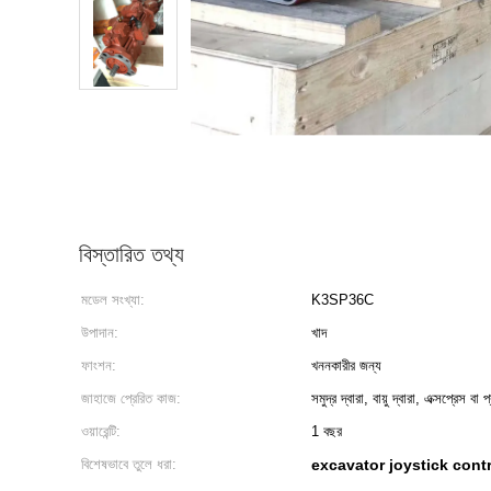
বিস্তারিত তথ্য
মডেল সংখ্যা:
K3SP36C
উপাদান:
খাদ
ফাংশন:
খননকারীর জন্য
জাহাজে প্রেরিত কাজ:
সমুদ্র দ্বারা, বায়ু দ্বারা, এক্সপ্রেস বা 
ওয়ারেন্টি:
1 বছর
বিশেষভাবে তুলে ধরা:
excavator joystick cont