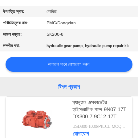
নিয়ন্ত্রণ
উৎপত্তি স্থল:
কোরিয়া
যোগাযোগ
পরিচিতিমুলক নাম:
PMC/Dongxian
করুন
মডেল নম্বার:
SK200-8
লক্ষণীয় করা:
,
hydraulic gear pump
hydraulic pump repair kit
উদ্ধৃতির
জন্য
আমাদের সাথে যোগাযোগ করুন!
আবেদন
বিশদ প্রকাশ
সাইট
ম্যানুয়াল এক্সকাভেটর
ম্যাপ
হাইড্রোলিক পাম্প 9N07-17T
DX300-7 9C12-17T
PRIVACY
R305-7 K5v140dtp
USD800-1000/PIECE MOQ:1 পিসি
9n01-17 Dx300-7
POLICY
যোগাযোগ
K5V140DTP