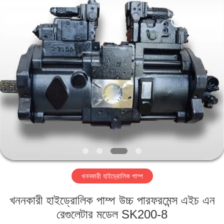
Taiming
Hydraulic
Technology
Co.,
Ltd.
All
Rights
Reserved.
বাড়ি
পণ্য
আমাদের
সম্পর্কে
কারখানা
খননকারী হাইড্রোলিক পাম্প
ভ্রমণ
খননকারী হাইড্রোলিক পাম্প উচ্চ পারফরমেন্স এইচ এন
মান
রেগুলেটার মডেল SK200-8