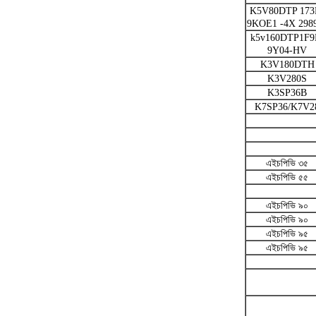
K5V80DTP 173
9KOE1 -4X 298
k5v160DTP1F9
9Y04-HV
K3V180DTH
K3V280S
K3SP36B
K7SP36/K7V2
এইচপিভি ৩৫
এইচপিভি ৫৫
এইচপিভি ৯০
এইচপিভি ৯০
এইচপিভি ৯৫
এইচপিভি ৯৫