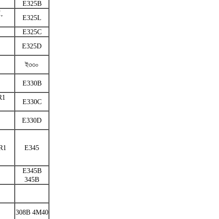
E325B
,
E325L
E325C
E325D
ই৩৩০
E330B
R1
E330C
E330D
R1
E345
E345B
345B
308B 4M40