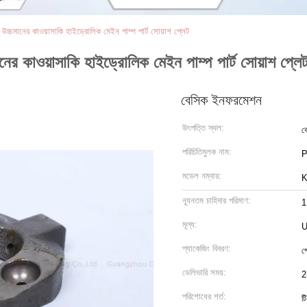
চ্চমানের কাওয়াসাকি হাইড্রোলিক মেইন পাম্প পার্ট সোয়াশ প্লেট
র কাওয়াসাকি হাইড্রোলিক মেইন পাম্প পার্ট সোয়াশ প্লে
বেসিক ইনফরমেশন
উৎপত্তি স্থল:
ক
পরিচিতিমুলক নাম:
মডেল নম্বার:
K
ন্যূনতম চাহিদার পরিমাণ:
1
মূল্য:
U
প্যাকেজিং বিবরণ:
প
ডেলিভারি সময়:
2
পরিশোধের শর্ত:
টি