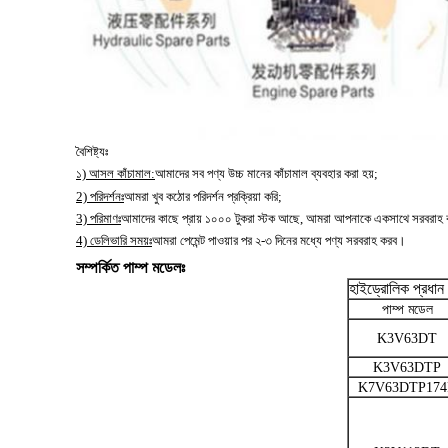
বৈশিষ্ট্যঃ
১) আসল কাঁচামাল:
আমাদের সব পণ্য উচ্চ মানের কাঁচামাল ব্যবহার করা হয়;
2) পরিদর্শনঃ
আমরা খুব কঠোর পরিদর্শন প্রক্রিয়া করি;
3) পরিমাণঃ
আমাদের কাছে প্রায় ১০০০ টুকরা স্টক আছে, আমরা আপনাকে একসাথে সরবরাহ 
4) ডেলিভারি সময়ঃ
আমরা পেমেন্ট পাওয়ার পর ২-৩ দিনের মধ্যে পণ্য সরবরাহ করব।
সম্পর্কিত পাম্প মডেলঃ
হাইড্রোলিক প্রধা
পাম্প মডেল
K3V63DT
K3V63DTP
K7V63DTP174