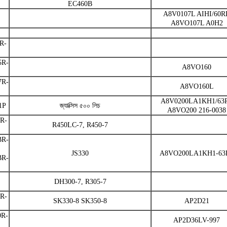
EC460B
A8V0107L AIHI/60RI
A8VO107L A0H2
R-
5R-
A8VO160
7R-
A8VO160L
A8V0200LA1KH1/63
1P
জ্যাক্সিস ৫০০ লিচ
A8VO200 216-0038
R-
R450LC-7, R450-7
BR-
JS330
A8VO200LA1KH1-63
BR-
DH300-7, R305-7
R-
SK330-8 SK350-8
AP2D21
R-
AP2D36LV-997