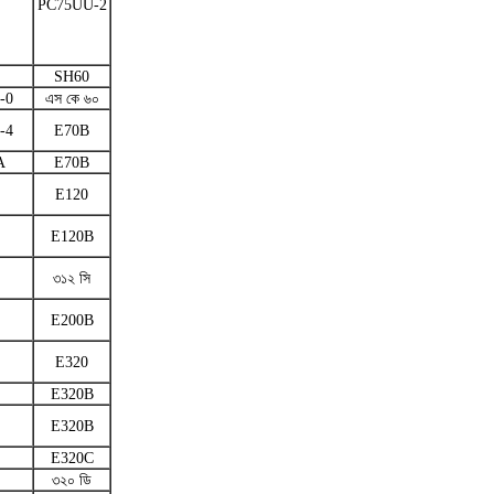
PC75UU-2
SH60
-0
এস কে ৬০
-4
E70B
A
E70B
E120
E120B
৩১২ সি
E200B
E320
E320B
E320B
E320C
৩২০ ডি