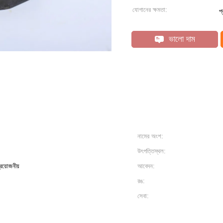
যোগানের ক্ষমতা:
প
ভালো দাম
নামের অংশ:
উৎপত্তিস্থল:
প্রয়োজনীয়
আবেদন:
রঙ:
সেবা: