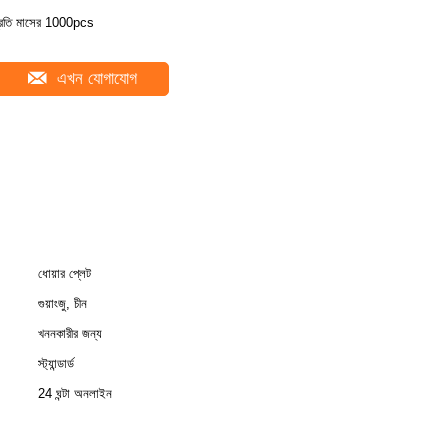
্রতি মাসের 1000pcs
এখন যোগাযোগ
ধোয়ার প্লেট
গুয়াংজু, চীন
খননকারীর জন্য
স্ট্যান্ডার্ড
24 ঘন্টা অনলাইন