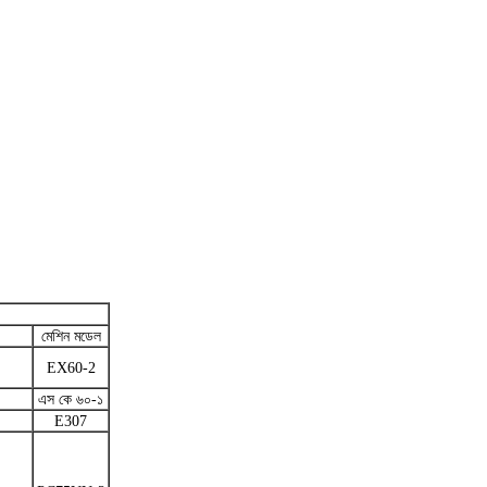
মেশিন মডেল
EX60-2
এস কে ৬০-১
E307