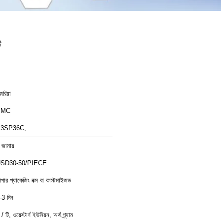
ট
োরিয়া
PMC
3SP36C,
 জামায়
SD30-50/PIECE
েপার প্যাকেজিং বক্স বা কাস্টমাইজড
-3 দিন
 / টি, ওয়েস্টার্ন ইউনিয়ন, অর্থ গ্র্যাম