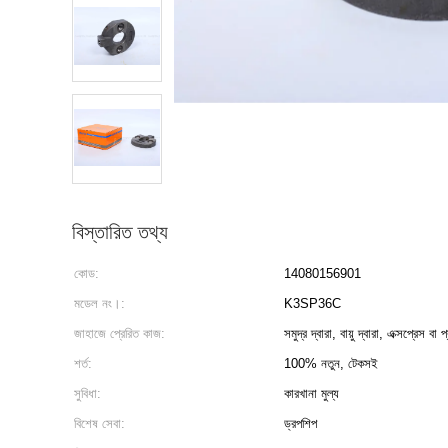
বিস্তারিত তথ্য
কোড:
14080156901
মডেল নং।:
K3SP36C
জাহাজে প্রেরিত কাজ:
সমুদ্র দ্বারা, বায়ু দ্বারা, এক্সপ্রেস বা 
শর্ত:
100% নতুন, টেকসই
সুবিধা:
কারখানা মুল্য
বিশেষ সেবা:
ড্রপশিপ